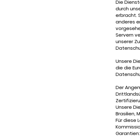
Die Dienst
durch unse
erbracht.
anderes er
vorgesehe
Servern ve
unserer Zu
Datenschu
Unsere Die
die die E
Datenschut
Der Angeme
Drittlandsü
Zertifizier
Unsere Die
Brasilien, 
Für diese 
Kommissio
Garantien