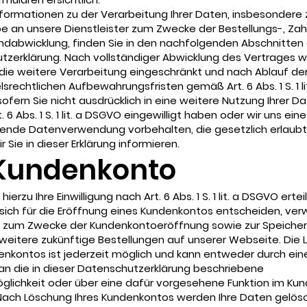
formationen zu der Verarbeitung Ihrer Daten, insbesondere 
e an unsere Dienstleister zum Zwecke der Bestellungs-, Zah
ndabwicklung, finden Sie in den nachfolgenden Abschnitten 
tzerklärung. Nach vollständiger Abwicklung des Vertrages w
die weitere Verarbeitung eingeschränkt und nach Ablauf de
srechtlichen Aufbewahrungsfristen gemäß Art. 6 Abs. 1 S. 1 l
sofern Sie nicht ausdrücklich in eine weitere Nutzung Ihrer D
 6 Abs. 1 S. 1 lit. a DSGVO eingewilligt haben oder wir uns ein
ende Datenverwendung vorbehalten, die gesetzlich erlaubt 
r Sie in dieser Erklärung informieren.
 Kundenkonto
hierzu Ihre Einwilligung nach Art. 6 Abs. 1 S. 1 lit. a DSGVO erte
sich für die Eröffnung eines Kundenkontos entscheiden, ve
n zum Zwecke der Kundenkontoeröffnung sowie zur Speicher
weitere zukünftige Bestellungen auf unserer Webseite. Die
enkontos ist jederzeit möglich und kann entweder durch ein
an die in dieser Datenschutzerklärung beschriebene
glichkeit oder über eine dafür vorgesehene Funktion im Ku
 Nach Löschung Ihres Kundenkontos werden Ihre Daten gelösc