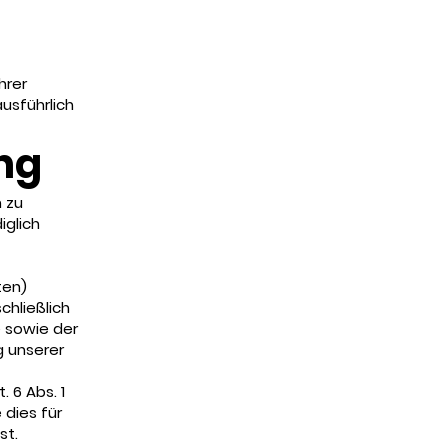
hrer
ausführlich
ing
 zu
iglich
ten)
chließlich
e sowie der
 unserer
 6 Abs. 1
 dies für
st.