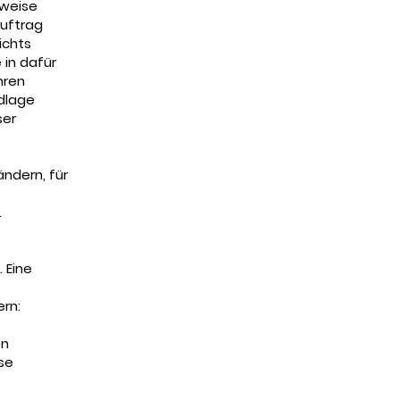
lweise
Auftrag
ichts
 in dafür
hren
ndlage
ser
ndern, für
.
. Eine
ern:
en
se