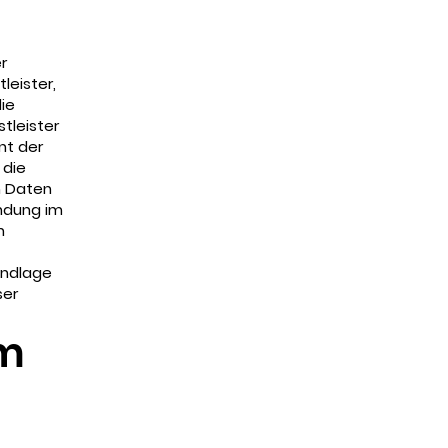
r
leister,
ie
tleister
nt der
 die
n Daten
indung im
n
undlage
ser
um