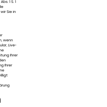
bs. 1 S. 1
de
ir Sie in
er
n, wenn
lar, Live-
che
tung Ihrer
den
g Ihrer
ine
lligt
lärung
m