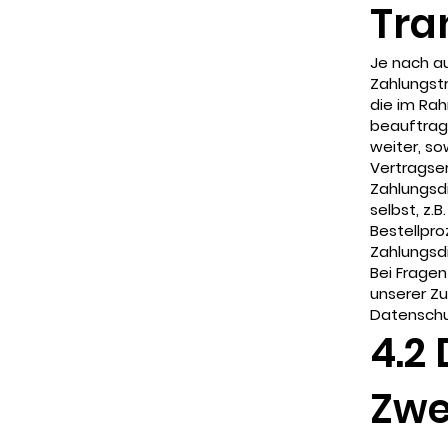
Tra
Je nach au
Zahlungst
die im Rah
beauftragt
weiter, so
Vertragser
Zahlungsdi
selbst, z.
Bestellpro
Zahlungsdi
Bei Fragen
unserer Zu
Datenschu
4.2
Zwe