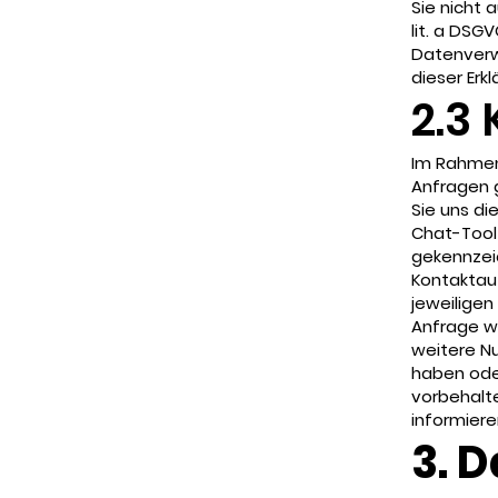
Sie nicht 
lit. a DSG
Datenverwe
dieser Erk
2.3
Im Rahmen
Anfragen g
Sie uns di
Chat-Tool 
gekennzeic
Kontaktau
jeweiligen
Anfrage we
weitere Nu
haben ode
vorbehalten
informiere
3. 