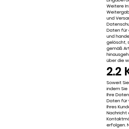
Weitere In
Weitergab
und Versa
Datenschu
Daten für 
und handel
gelöscht, 
gemäß Art.
hinausgeh
über die wi
2.2
Soweit Sie 
indem Sie 
Ihre Date
Daten für 
Ihres Kund
Nachricht 
Kontaktmö
erfolgen.