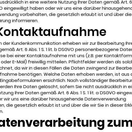
ausdrücklich in eine weitere Nutzung Ihrer Daten gemäß Art. 6 A
VO eingewilligt haben oder wir uns eine darüber hinausgehen
ndung vorbehalten, die gesetzlich erlaubt ist und über die w
lärung informieren.
 Kontaktaufnahme
 der Kundenkommunikation erheben wir zur Bearbeitung Ihr
emäß Art. 6 Abs. 1 S. 1 lit. b DSGVO personenbezogene Date
ese bei einer Kontaktaufnahme mit uns (z.B. per Kontaktformu
oder E-Mail) freiwillig mitteilen. Pflichtfelder werden als sol
hnet, da wir in diesen Fällen die Daten zwingend zur Bearbei
fnahme benötigen. Welche Daten erhoben werden, ist aus 
 Eingabeformularen ersichtlich. Nach vollständiger Bearbeitun
rden Ihre Daten gelöscht, sofern Sie nicht ausdrücklich in e
tzung Ihrer Daten gemäß Art. 6 Abs. 1 S. 1 lit. a DSGVO eingewi
r wir uns eine darüber hinausgehende Datenverwendung
, die gesetzlich erlaubt ist und über die wir Sie in dieser Erk
n.
Datenverarbeitung zu