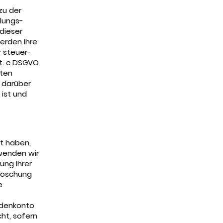
zu der
lungs-
dieser
erden Ihre
r steuer-
it. c DSGVO
aten
e darüber
ist und
ilt haben,
rwenden wir
ung Ihrer
 Löschung
e
ndenkonto
ht, sofern