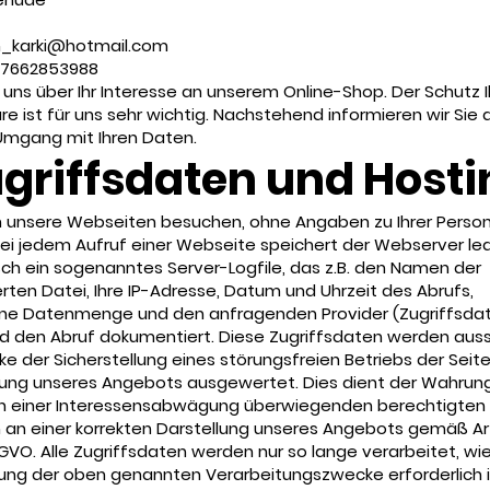
an_karki@hotmail.com
017662853988
 uns über Ihr Interesse an unserem Online-Shop. Der Schutz I
re ist für uns sehr wichtig. Nachstehend informieren wir Sie 
Umgang mit Ihren Daten.
Zugriffsdaten und Host
n unsere Webseiten besuchen, ohne Angaben zu Ihrer Person
i jedem Aufruf einer Webseite speichert der Webserver led
ch ein sogenanntes Server-Logfile, das z.B. den Namen der
ten Datei, Ihre IP-Adresse, Datum und Uhrzeit des Abrufs,
ne Datenmenge und den anfragenden Provider (Zugriffsda
d den Abruf dokumentiert. Diese Zugriffsdaten werden auss
 der Sicherstellung eines störungsfreien Betriebs der Seit
ung unseres Angebots ausgewertet. Dies dient der Wahrung
 einer Interessensabwägung überwiegenden berechtigten
 an einer korrekten Darstellung unseres Angebots gemäß Art.
 DSGVO. Alle Zugriffsdaten werden nur so lange verarbeitet, wie
hung der oben genannten Verarbeitungszwecke erforderlich i