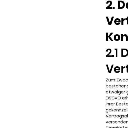
2. 
Ver
Kon
2.1
Ver
Zum Zwecke
bestehend
etwaiger ge
DSGVO erh
Ihrer Beste
gekennzeic
Vertragsa
versenden
Eingabefor