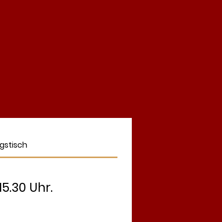
gstisch
5.30 Uhr.