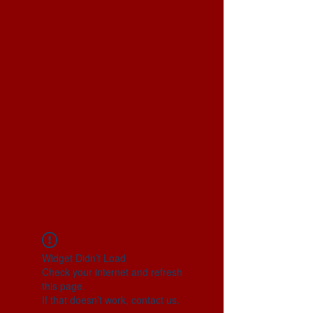
Widget Didn’t Load
Check your internet and refresh
this page.
If that doesn’t work, contact us.